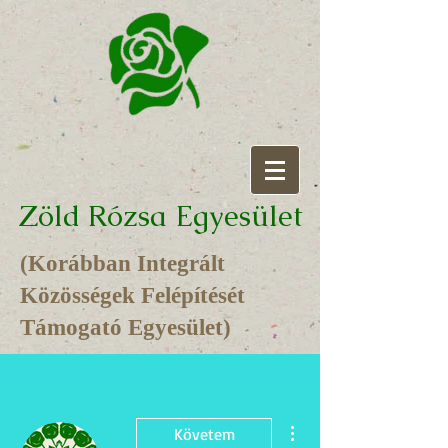
Zöld Rózsa Egyesület
(Korábban Integrált
Közösségek Felépítését
Támogató Egyesület)
További műveletek
Követem