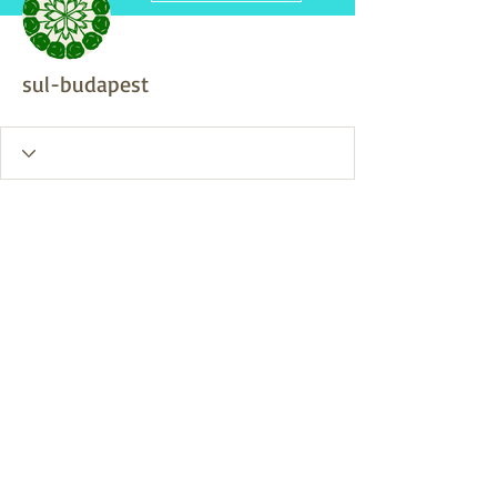
sul-budapest
A Wix Forum már nem
érhető el
Ez az alkalmazás megszűnt. Ha
közösségi alkalmazásra van szüksége,
használja a Wix Groupsot.