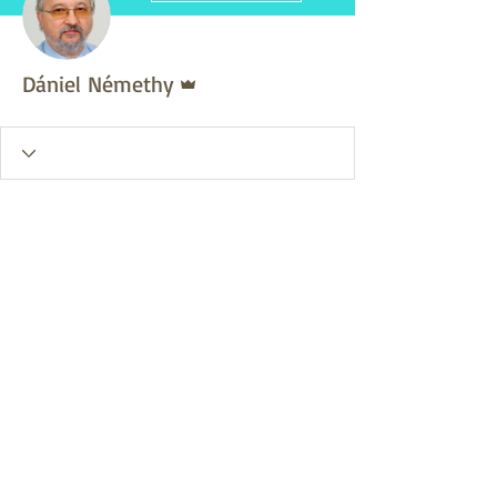
Admin
Dániel Némethy
A Wix Forum már nem
érhető el
Ez az alkalmazás megszűnt. Ha
közösségi alkalmazásra van szüksége,
használja a Wix Groupsot.