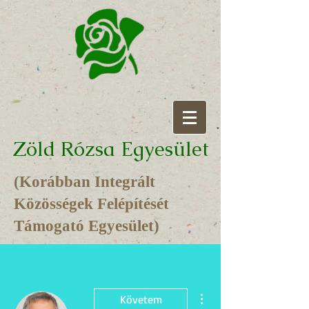
Zöld Rózsa Egyesület
(Korábban Integrált
Közösségek Felépítését
Támogató Egyesület)
További műveletek
Követem