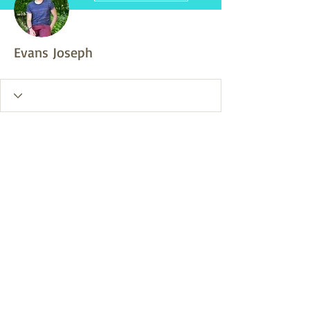
Evans Joseph
A Wix Forum már nem
érhető el
Ez az alkalmazás megszűnt. Ha
közösségi alkalmazásra van szüksége,
használja a Wix Groupsot.