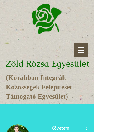
Zöld Rózsa Egyesület
(Korábban Integrált
Közösségek Felépítését
Támogató Egyesület)
További műveletek
Követem