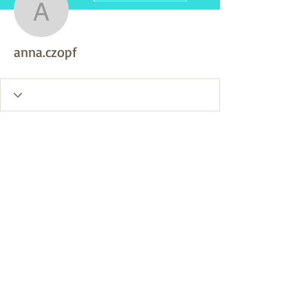
anna.czopf
anna.czopf
A Wix Forum már nem
érhető el
Ez az alkalmazás megszűnt. Ha
közösségi alkalmazásra van szüksége,
használja a Wix Groupsot.