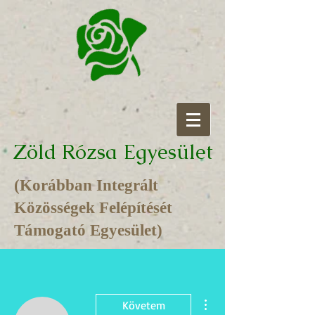
Zöld Rózsa Egyesület
(Korábban Integrált
Közösségek Felépítését
Támogató Egyesület)
További műveletek
Követem