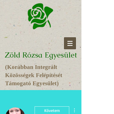
Zöld Rózsa Egyesület
(Korábban Integrált
Közösségek Felépítését
Támogató Egyesület)
További műveletek
Követem