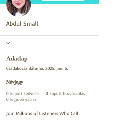
Abdul Small
Adatlap
Csatlakozás dátuma: 2025. jan. 6.
Névjegy
0
kapott kedvelés
0
kapott hozzászólás
0
legjobb válasz
Join Millions of Listeners Who Call 
RadioQ 
https://radioq.com/country/egypt
 Their 
Go-To for Quality Entertainment!