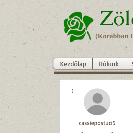
Zöl
(Korábban In
Kezdőlap
Rólunk
További műveletek
cassiepostuci5