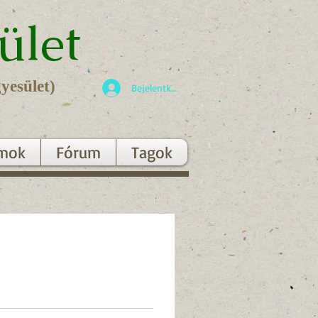
ület
yesület)
Bejelentkezés
mok
Fórum
Tagok