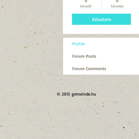
0
0
követő
követés
Követem
Profile
Forum Posts
Forum Comments
© 2015 gemeinde.hu